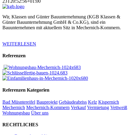
23T20:52:56+01:00
Wir, Klassen und Günter Bauunternehmung (KGB Klassen &
Günter Bauunternehmung GmbH & Co.KG), sind ein
Bauunternehmen mit aktuellem Sitz in Mechernich-Kommern.
WEITERLESEN
Referenzen
Referenzen Kategorien
Bad Müsntereifel
Bauprojekt
Gebäudeabriss
Kelz
Kispernich
Mechernich
Mechernich-Kommern
Verkauf
Vermietung
Vettweiß
Wohnungsbau
Über uns
RECHTLICHES