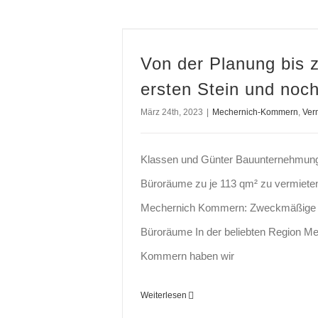
Von der Planung bis zum ersten Stein und noch weiter
Von der Planung bis 
ersten Stein und noch
März 24th, 2023
|
Mechernich-Kommern
,
Ver
Klassen und Günter Bauunternehmun
Büroräume zu je 113 qm² zu vermiete
Mechernich Kommern: Zweckmäßige un
Büroräume In der beliebten Region M
Kommern haben wir
Weiterlesen