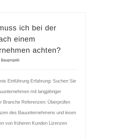
ch bei der Suche nach einem Bauunternehmen achten?
uss ich bei der
ach einem
rnehmen achten?
Bauprojekt
hnis Einführung Erfahrung: Suchen Sie
uunternehmen mit langjähriger
er Branche Referenzen: Überprüfen
enzen des Bauunternehmens und lesen
en von früheren Kunden Lizenzen