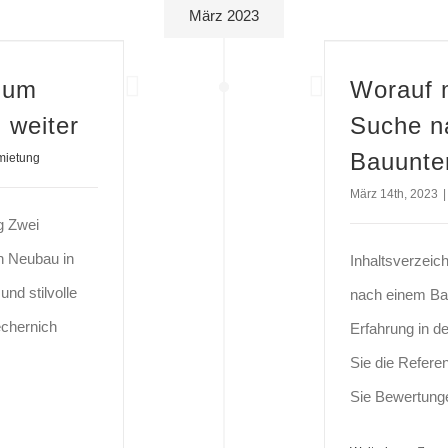
März 2023
Worauf muss i
zum
Worauf m
 weiter
Suche n
Bauunte
mietung
März 14th, 2023
|
g Zwei
n Neubau in
Inhaltsverzeic
d stilvolle
nach einem Ba
echernich
Erfahrung in d
Sie die Refer
Sie Bewertung