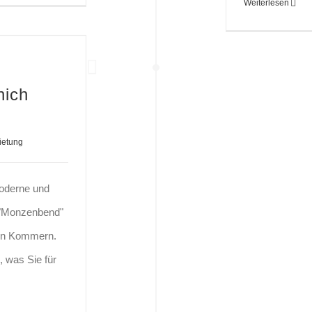
Weiterlesen
zenbend“
nich
ietung
moderne und
t "Monzenbend"
ten Kommern.
, was Sie für