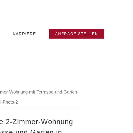
KARRIERE
ANFRAGE STELLEN
Exklusive 2-Zimmer-Wohnung mit Terrasse und Garten in Bad Münstereifel zu verkaufen
ve 2-Zimmer-Wohnung
asse und Garten in