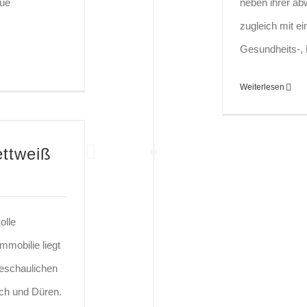
eue
neben ihrer a
zugleich mit 
Gesundheits-, 
Weiterlesen
ettweiß
olle
mobilie liegt
beschaulichen
ich und Düren.