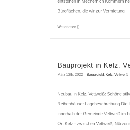
entstehen in Mechernich Kommern n
Büroflächen, die wir zur Vermietung
Weiterlesen
Bauprojekt in Kelz, V
März 12th, 2022
|
Bauprojekt
,
Kelz
,
Vettweiß
Neubau in Kelz, Vettweiß: Schöne stilv
Reihenhäuser Lagebeschreibung Die Im
innerhalb der Gemeinde Vettweiß im 
Ort Kelz - zwischen Vettweiß, Nörven