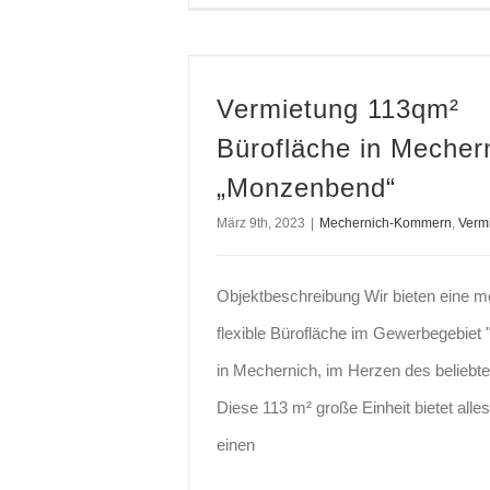
Vermietung 113qm² Bürofläche in Mechernich „Mon
Vermietung 113qm²
Bürofläche in Mecher
„Monzenbend“
März 9th, 2023
|
Mechernich-Kommern
,
Verm
Objektbeschreibung Wir bieten eine 
flexible Bürofläche im Gewerbegebie
in Mechernich, im Herzen des belieb
Diese 113 m² große Einheit bietet alles
einen