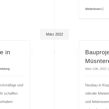
Weiterlesen
März 2022
e in
Bauproje
Müsntere
mietung
März 12th, 2022
|
eckmäßige und
Neubau in Kisp
ir schaffen
stilvolle Miet
vorhaben
und liebenswer