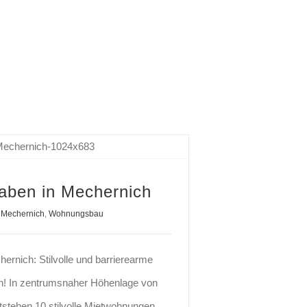
aben in Mechernich
Mechernich
,
Wohnungsbau
ernich: Stilvolle und barrierearme
! In zentrumsnaher Höhenlage von
stehen 10 stilvolle Mietwohnungen.