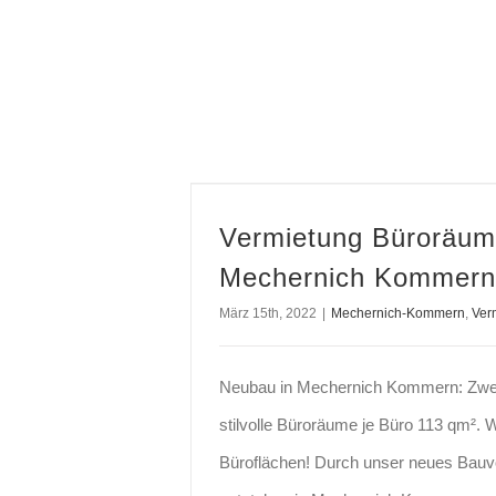
Vermietung Büroräume in Mechernich Kommern
Vermietung Büroräum
Mechernich Kommern
März 15th, 2022
|
Mechernich-Kommern
,
Ver
Neubau in Mechernich Kommern: Zw
stilvolle Büroräume je Büro 113 qm². W
Büroflächen! Durch unser neues Bau