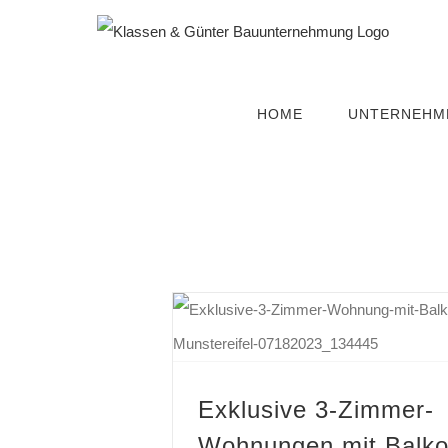
Zum
Inhalt
springen
HOME
UNTERNEHM
Exklusive 3-Zimmer-Wohnungen mit Balkon in Bad Münst
Exklusive 3-Zimmer-
Wohnungen mit Balko